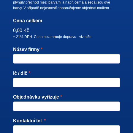
human,
plynulý přechod mezi barvami a např. černá a šedá jsou dvě
leave
barvy. V případě nejasností doporučujeme objednat mailem.
this
Cena celkem
field
blank.
0,00 Kč
+ 21% DPH. Cena nezahrnuje dopravu - viz níže.
Název firmy
*
ič / dič
*
Objednávku vyřizuje
*
Kontaktní tel.
*