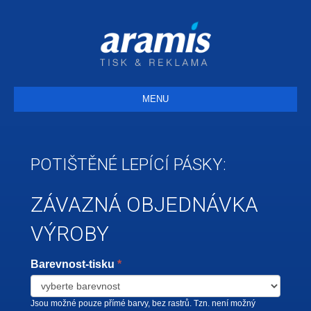
MENU
POTIŠTĚNÉ LEPÍCÍ PÁSKY:
ZÁVAZNÁ OBJEDNÁVKA
VÝROBY
If
test
Barevnost-tisku
*
you
objednavky
are
Jsou možné pouze přímé barvy, bez rastrů. Tzn. není možný