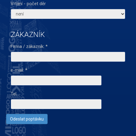
Vrtání - počet děr
ZÁKAZNÍK
Firma / zákazník:
*
e-mail:
*
Tel.