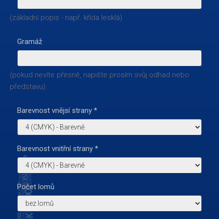
(základní popis - např. křída lesklá)
Gramáž
(pokud nevíte přesně, napište prosím svůj odhad nebo
představu)
Barevnost vnějsí strany
*
Barevnost vnitřní strany
*
Počet lomů